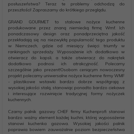
posłuszeństwa? Teraz te problemy odchodzą do
przeszłości! Zapraszamy do krótkiego przeglądu.
GRAND GOURMET to stalowe nożyce kuchenne
produkowane przez znaną niemiecką firmę Wmf. Ich
ponadczasowy design oraz ponadprzeciętna jakość
przekładają się na niezwykłą popularność tego produktu
w Niemczech, gdzie od miesięcy święci triumfy w
rankingach sprzedaży. Wyposażenie ich dodatkowo w
otwieracz do kapsli, a także otwieracz do nakrętek
dodatkowo podnosi ich atrakcyjność. Polecamy
szczególnie jako prezent!Osobom ceniącym nowoczesny
projekt polecamy uniwersalne nożyce kuchenne firmy WMF
- plastikowe wstawki bardzo dobrze współgrają z
wysokiej jakości stalą, stanowiąc ponadto bardzo ciekawe
i interesujące rozwinięcie tradycyjnej formy nożyczek
kuchennych.
Czarny palnik gazowy CHEF firmy Kuchenprofi stanowi
bardzo ważny element każdej kuchni, której wyposażenie
stanowi kuchenka gazowa. Wysokiej jakości palnik
poprawia bowiem zauważalnie poziom bezpieczeństwa