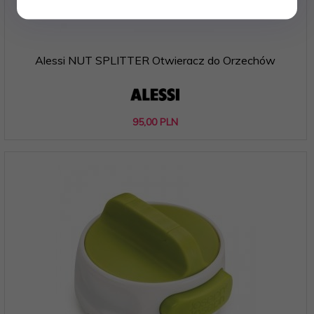
Alessi NUT SPLITTER Otwieracz do Orzechów
95,
00
PLN