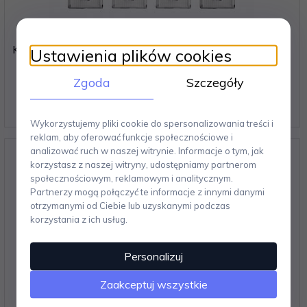
Kuchenprofi VARIO Pozioma Szatkownica / Krajalnica do
Ustawienia plików cookies
Warzyw z Pojemnikiem
Zgoda
Szczegóły
179,
00
PLN
Wykorzystujemy pliki cookie do spersonalizowania treści i
reklam, aby oferować funkcje społecznościowe i
analizować ruch w naszej witrynie. Informacje o tym, jak
korzystasz z naszej witryny, udostępniamy partnerom
społecznościowym, reklamowym i analitycznym.
Partnerzy mogą połączyć te informacje z innymi danymi
otrzymanymi od Ciebie lub uzyskanymi podczas
korzystania z ich usług.
Personalizuj
Zaakceptuj wszystkie