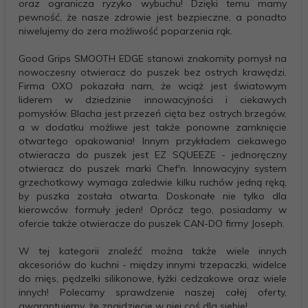
oraz ogranicza ryzyko wybuchu! Dzięki temu mamy
pewność, że nasze zdrowie jest bezpieczne, a ponadto
niwelujemy do zera możliwość poparzenia rąk.
Good Grips SMOOTH EDGE stanowi znakomity pomysł na
nowoczesny otwieracz do puszek bez ostrych krawędzi.
Firma OXO pokazała nam, że wciąż jest światowym
liderem w dziedzinie innowacyjności i ciekawych
pomysłów. Blacha jest przezeń cięta bez ostrych brzegów,
a w dodatku możliwe jest także ponowne zamknięcie
otwartego opakowania! Innym przykładem ciekawego
otwieracza do puszek jest EZ SQUEEZE - jednoręczny
otwieracz do puszek marki Chef'n. Innowacyjny system
grzechotkowy wymaga zaledwie kilku ruchów jedną ręką,
by puszka została otwarta. Doskonałe nie tylko dla
kierowców formuły jeden! Oprócz tego, posiadamy w
ofercie także otwieracze do puszek CAN-DO firmy Joseph.
W tej kategorii znaleźć można także wiele innych
akcesoriów do kuchni - między innymi trzepaczki, widelce
do mięs, pędzelki silikonowe, łyżki cedzakowe oraz wiele
innych! Polecamy sprawdzenie naszej całej oferty,
gwarantujemy, że znajdziecie w niej coś dla siebie!