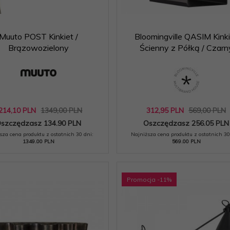
Muuto POST Kinkiet /
Bloomingville QASIM Kink
Brązowozielony
Ścienny z Półką / Czarn
214,
10
PLN
1349,00 PLN
312,
95
PLN
569,00 PLN
szczędzasz 134.90 PLN
Oszczędzasz 256.05 PLN
sza cena produktu z ostatnich 30 dni:
Najniższa cena produktu z ostatnich 30
1349.00 PLN
569.00 PLN
Promocja
-11
%