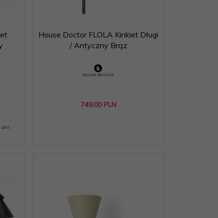
iet
House Doctor FLOLA Kinkiet Długi
y
/ Antyczny Brąz
749,
00
PLN
 dni: