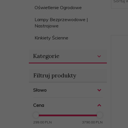
Sortuj 
.pl
Oświetlenie Ogrodowe
Lampy Bezprzewodowe |
Nastrojowe
Kinkiety Ścienne
Kategorie
Filtruj produkty
Słowo
Cena
299.00 PLN
3790.00 PLN