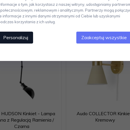
Informacje o tym, jak korzystasz z naszej witryny, udostępniamy partnero
społecznościowym, reklamowym i analitycznym. Partnerzy mogą połączy
te informacje z innymi danymi otrzymanymi od Ciebie lub uzyskanymi
podczas korzystania z ich usług.
Personalizuj
Zaakceptuj wszystkie
 HUDSON Kinkiet - Lampa
Audo COLLECTOR Kinkiet
nna z Regulacją Ramienia /
Kremowy
Czarna