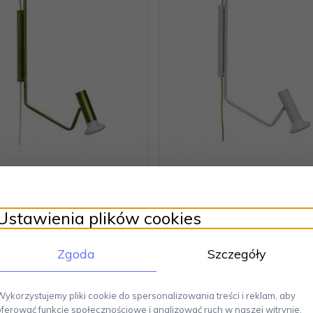
h WALLY Kinkiet / Zielony
Hübsch WALLY Kinkiet 
Jasnopiaskowy
Ustawienia plików cookies
Zgoda
Szczegóły
675,
00
PLN
675,
00
PLN
Wykorzystujemy pliki cookie do spersonalizowania treści i reklam, aby
oferować funkcje społecznościowe i analizować ruch w naszej witrynie.