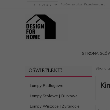
currency_h
Porównywarka
Przechowalnia
STRONA GŁÓ
Strona 
OŚWIETLENIE
ację
Kin
Lampy Podłogowe
Lampy Stołowe | Biurkowe
Lampy Wiszące | Żyrandole