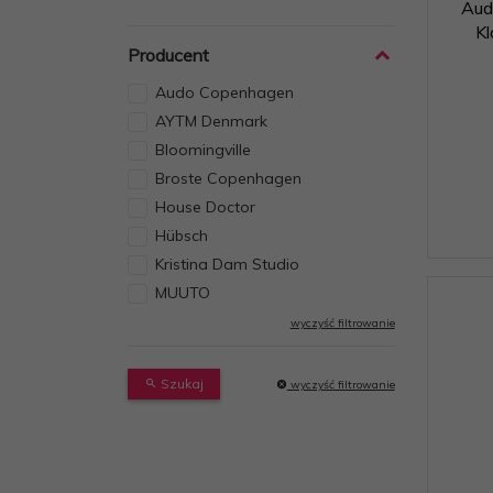
Aud
K
Producent
Audo Copenhagen
AYTM Denmark
Bloomingville
Broste Copenhagen
House Doctor
Hübsch
Kristina Dam Studio
MUUTO
wyczyść filtrowanie
Szukaj
wyczyść filtrowanie