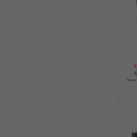
1
O
Najniż