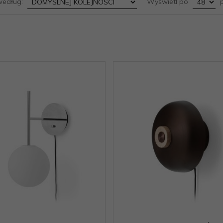
sort
pop
według:
Wyświetl po
p