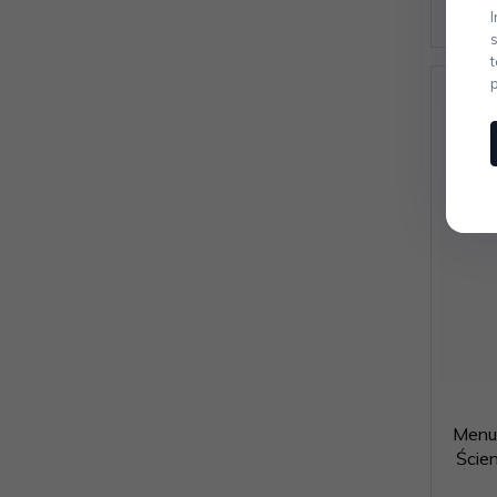
Menu
Ście