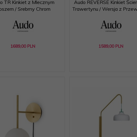
o TR Kinkiet z Mlecznym
Audo REVERSE Kinkiet Ście
loszem / Srebrny Chrom
Trawertynu / Wersja z Prz
1689,
00
PLN
1589,
00
PLN