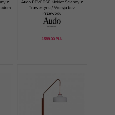
nny z
Audo REVERSE Kinkiet Ścienny z
ewodem
Trawertynu / Wersja bez
Przewodu
1589,
00
PLN