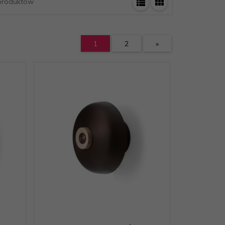
roduktów
1
2
»