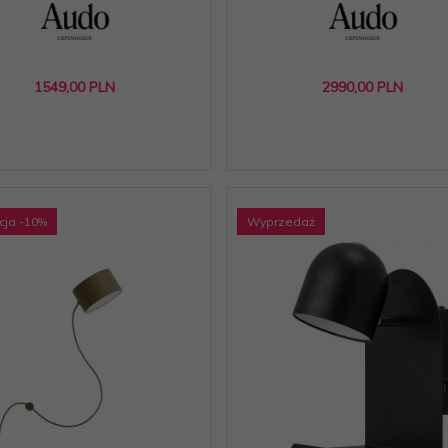
1549,
00
PLN
2990,
00
PLN
cja
-10
%
Wyprzedaż