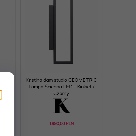
/
Kristina dam studio GEOMETRIC
Lampa Ścienna LED - Kinkiet /
Czarny
1990,
00
PLN