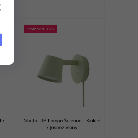
m
ć
Promocja
-10
%
 /
Muuto TIP Lampa Ścienna - Kinkiet
/ Jasnozielony