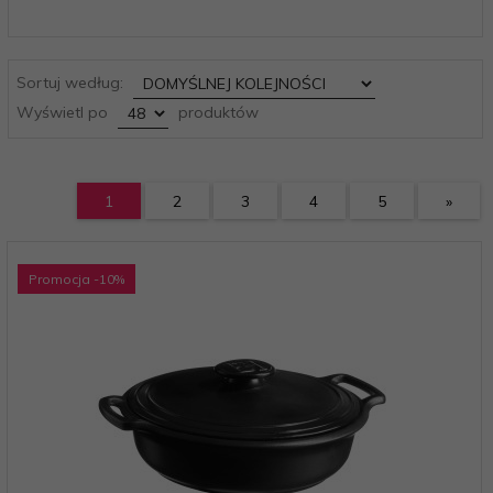
sort
Sortuj według:
pop
Wyświetl po
produktów
1
2
3
4
5
»
Promocja
-10
%