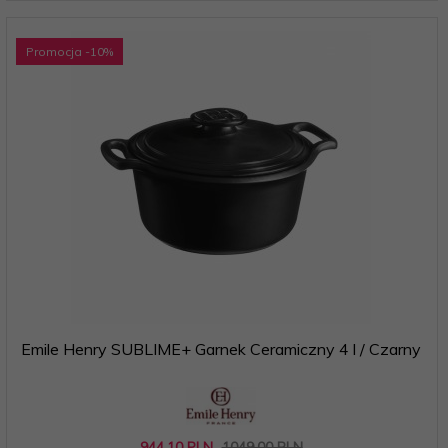
Promocja
-10
%
Emile Henry SUBLIME+ Garnek Ceramiczny 4 l / Czarny
944,
10
PLN
1049,00 PLN