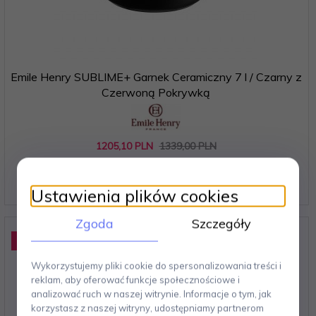
Emile Henry SUBLIME+ Garnek Ceramiczny 7 l / Czarny z
Czerwoną Pokrywką
1205,
10
PLN
1339,00 PLN
Oszczędzasz 133.90 PLN
Najniższa cena produktu z ostatnich 30 dni:
1339.00 PLN
Ustawienia plików cookies
Zgoda
Szczegóły
Promocja
-10
%
Wykorzystujemy pliki cookie do spersonalizowania treści i
reklam, aby oferować funkcje społecznościowe i
analizować ruch w naszej witrynie. Informacje o tym, jak
korzystasz z naszej witryny, udostępniamy partnerom