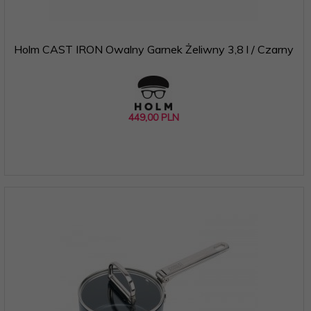
Holm CAST IRON Owalny Garnek Żeliwny 3,8 l / Czarny
449,
00
PLN