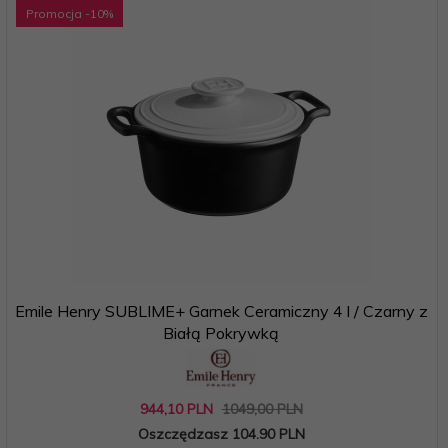
Promocja
-10
%
Emile Henry SUBLIME+ Garnek Ceramiczny 4 l / Czarny z
Białą Pokrywką
944,
10
PLN
1049,00 PLN
Oszczędzasz 104.90 PLN