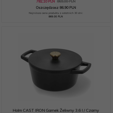
782,
10
PLN
869,00 PLN
Oszczędzasz 86.90 PLN
Najniższa cena produktu z ostatnich 30 dni:
869.00 PLN
Holm CAST IRON Garnek Żeliwny 3,6 l / Czarny