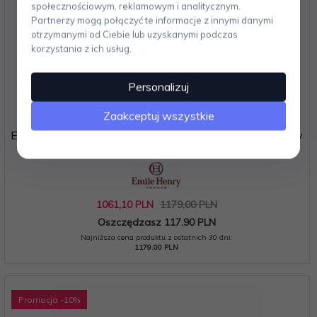
społecznościowym, reklamowym i analitycznym.
Partnerzy mogą połączyć te informacje z innymi danymi
otrzymanymi od Ciebie lub uzyskanymi podczas
korzystania z ich usług.
Personalizuj
Zaakceptuj wszystkie
Emile Henry SUBLIME+ Garnek Ceramiczny 5,5 l / Czarny
z Czerwoną Pokrywką
1061,
10
PLN
1179,00 PLN
Oszczędzasz 117.90 PLN
Najniższa cena produktu z ostatnich 30 dni:
1179.00 PLN
Promocja
-10
%