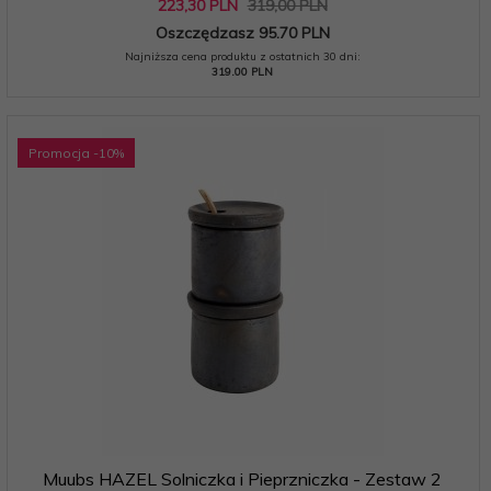
223,
30
PLN
319,00 PLN
Oszczędzasz 95.70 PLN
Najniższa cena produktu z ostatnich 30 dni:
319.00 PLN
Promocja
-10
%
Muubs HAZEL Solniczka i Pieprzniczka - Zestaw 2