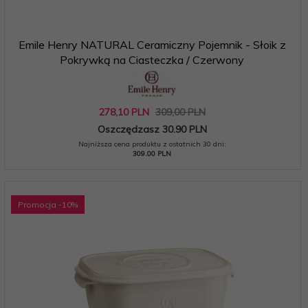
Emile Henry NATURAL Ceramiczny Pojemnik - Słoik z
Pokrywką na Ciasteczka / Czerwony
278,
10
PLN
309,00 PLN
Oszczędzasz 30.90 PLN
Najniższa cena produktu z ostatnich 30 dni:
309.00 PLN
Promocja
-10
%