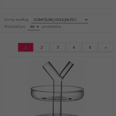
sort
Sortuj według:
pop
Wyświetl po
produktów
1
2
3
4
5
»