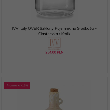
IVV Italy OVER Szklany Pojemnik na Słodkości -
Ciasteczka / Królik
254,
00
PLN
Promocja
-11
%