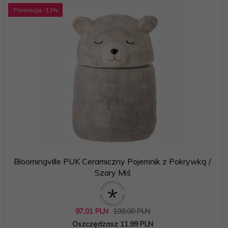
Promocja
-11
%
Bloomingville PUK Ceramiczny Pojemnik z Pokrywką /
Szary Miś
97,
01
PLN
109,00 PLN
Oszczędzasz 11.99 PLN