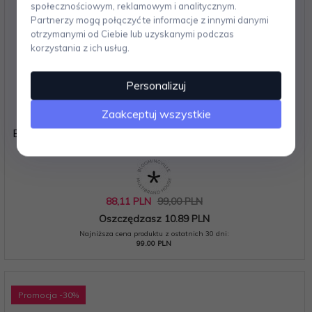
społecznościowym, reklamowym i analitycznym.
Partnerzy mogą połączyć te informacje z innymi danymi
otrzymanymi od Ciebie lub uzyskanymi podczas
korzystania z ich usług.
Personalizuj
Zaakceptuj wszystkie
Bloomingville LIMONE Cukiernica - Pojemnik z Pokrywką
- Cytryna / Żółta
88,
11
PLN
99,00 PLN
Oszczędzasz 10.89 PLN
Najniższa cena produktu z ostatnich 30 dni:
99.00 PLN
Promocja
-30
%