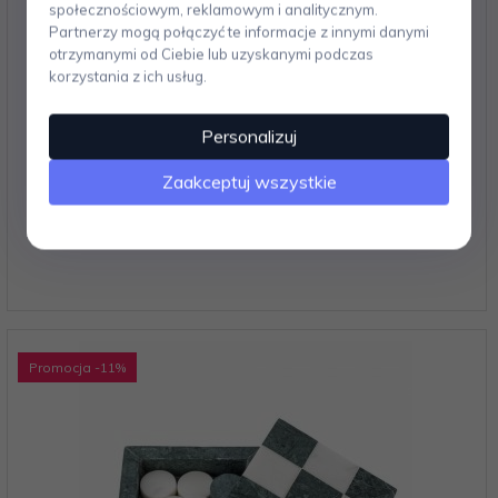
społecznościowym, reklamowym i analitycznym.
Partnerzy mogą połączyć te informacje z innymi danymi
otrzymanymi od Ciebie lub uzyskanymi podczas
korzystania z ich usług.
Printworks GAMES Zestaw do Gry / Backgammon
Personalizuj
Zaakceptuj wszystkie
709,
00
PLN
Promocja
-11
%