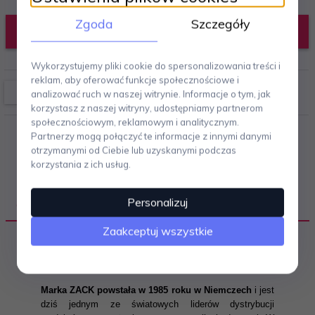
Zgoda
Szczegóły
DODAJ DO KOSZYKA
Wykorzystujemy pliki cookie do spersonalizowania treści i
reklam, aby oferować funkcje społecznościowe i
analizować ruch w naszej witrynie. Informacje o tym, jak
korzystasz z naszej witryny, udostępniamy partnerom
społecznościowym, reklamowym i analitycznym.
Partnerzy mogą połączyć te informacje z innymi danymi
otrzymanymi od Ciebie lub uzyskanymi podczas
korzystania z ich usług.
Personalizuj
OPIS PRODUKTU
Zaakceptuj wszystkie
M
arka ZACK powstała w 1985 roku w Niemczech
i jest
dziś jednym ze światowych liderów dystrybucji