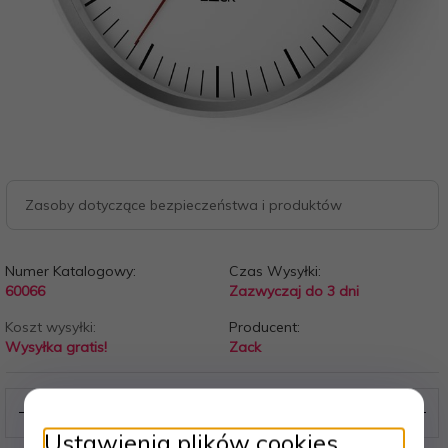
Zasoby dotyczące bezpieczeństwa i produktów
Numer Katalogowy:
Czas Wysyłki:
60066
Zazwyczaj do 3 dni
Koszt wysyłki:
Producent:
Wysyłka gratis!
Zack
Ustawienia plików cookies