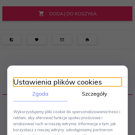
DODAJ DO KOSZYKA
Ustawienia plików cookies
OPIS PRODUKTU
Zgoda
Szczegóły
Funkcjonalne i estetyczne ściereczki kuchenne (3
Wykorzystujemy pliki cookie do spersonalizowania treści i
szt.) marki Zone Denmark są doskonałym dodatkiem
reklam, aby oferować funkcje społecznościowe i
do zlewu w kuchni.
Ściereczki wykonane w 100% z
analizować ruch w naszej witrynie. Informacje o tym, jak
dzianiny bawełnianej mają naturalny wygląd, są wolne od
korzystasz z naszej witryny, udostępniamy partnerom
chemicznych dodatków i mikroplastiku. Ich