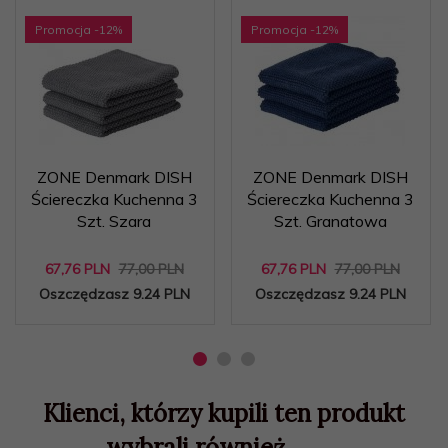
Promocja
-12
%
Promocja
-12
%
ZONE Denmark DISH
ZONE Denmark DISH
Ściereczka Kuchenna 3
Ściereczka Kuchenna 3
Szt. Szara
Szt. Granatowa
67,
76
PLN
77,00 PLN
67,
76
PLN
77,00 PLN
Oszczędzasz 9.24 PLN
Oszczędzasz 9.24 PLN
Klienci, którzy kupili ten produkt
wybrali również...