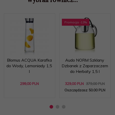
Promocja
-13
%
Blomus ACQUA Karafka
Audo NORM Szklany
do Wody, Lemoniady 1,5
Dzbanek z Zaparzaczem
l
do Herbaty 1,5 l
299,
00
PLN
329,
00
PLN
379,00 PLN
Oszczędzasz 50.00 PLN