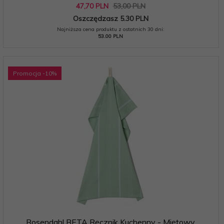
47,
70
PLN
53,00 PLN
Oszczędzasz 5.30 PLN
Najniższa cena produktu z ostatnich 30 dni:
53.00 PLN
Promocja
-10
%
Rosendahl BETA Ręcznik Kuchenny - Miętowy