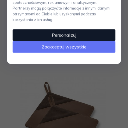
społecznościowym, reklamowym i analitycznym.
Partnerzy mogą połączyć te informacje z innymi danymi
otrzymanymi od Ciebie lub uzyskanymi podczas
Pillivuyt GOURMET Rękawica Kuchenna - Zestaw 2
korzystania z ich usług.
Łapek ze Skóry Naturalnej / Czarny
Personalizuj
189,
00
PLN
Zaakceptuj wszystkie