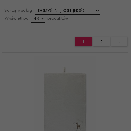
sort
Sortuj według:
pop
Wyświetl po
produktów
1
2
»