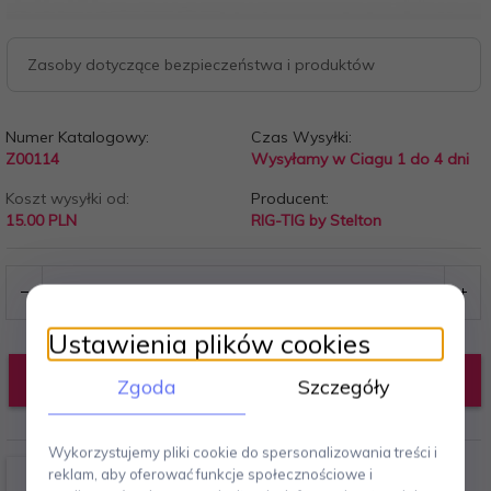
Zasoby dotyczące bezpieczeństwa i produktów
Numer Katalogowy:
Czas Wysyłki:
Z00114
Wysyłamy w Ciagu 1 do 4 dni
Koszt wysyłki od:
Producent:
15.00 PLN
RIG-TIG by Stelton
Ustawienia plików cookies
DODAJ DO KOSZYKA
Zgoda
Szczegóły
Wykorzystujemy pliki cookie do spersonalizowania treści i
reklam, aby oferować funkcje społecznościowe i