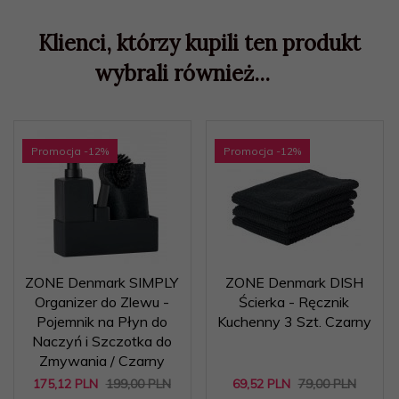
Klienci, którzy kupili ten produkt
wybrali również...
Promocja
-12
%
Promocja
-12
%
ZONE Denmark SIMPLY
ZONE Denmark DISH
Organizer do Zlewu -
Ścierka - Ręcznik
Pojemnik na Płyn do
Kuchenny 3 Szt. Czarny
Naczyń i Szczotka do
Zmywania / Czarny
175,
12
PLN
199,00 PLN
69,
52
PLN
79,00 PLN