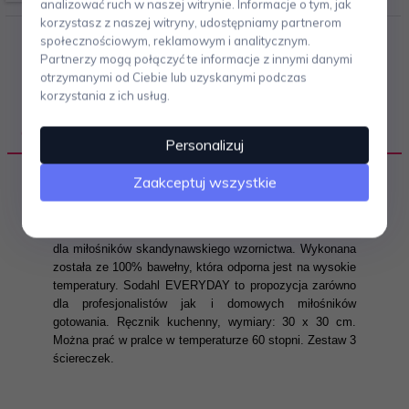
analizować ruch w naszej witrynie. Informacje o tym, jak
korzystasz z naszej witryny, udostępniamy partnerom
społecznościowym, reklamowym i analitycznym.
Partnerzy mogą połączyć te informacje z innymi danymi
otrzymanymi od Ciebie lub uzyskanymi podczas
korzystania z ich usług.
OPIS PRODUKTU
Personalizuj
Zaakceptuj wszystkie
Seria EVERYDAY duńskiej marki Rig Tig to prosta i
minimalistyczna linia kuchenna.
Idealna propozycja
dla miłośników skandynawskiego wzornictwa. Wykonana
została ze 100% bawełny, która odporna jest na wysokie
temperatury. Sodahl EVERYDAY to propozycja zarówno
dla profesjonalistów jak i domowych miłośników
gotowania.
Ręcznik kuchenny,
w
ymiary: 30 x 30 cm.
Można prać w pralce w temperaturze 60 stopni. Zestaw 3
ściereczek.