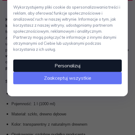
Wykorzystujemy pliki cookie do spersonalizowania treści i
reklam, aby oferować funkcje społecznościowe i
analizować ruch w naszej witrynie. Informacje o tym, jak
Karafka do białego wina Sagaform OVAL OAK
to przykład
korzystasz z naszej witryny, udostępniamy partnerom
klasycznego i eleganckiego wzornictwa
, które doskonale łączy
społecznościowym, reklamowym i analitycznym.
funkcjonalność z estetyką. Wykonana z
przezroczystego szkła
i
Partnerzy mogą połączyć te informacje z innymi danymi
zwieńczona
naturalnym dębowym korkiem
, zachwyca subtelnym
otrzymanymi od Ciebie lub uzyskanymi podczas
urokiem i ponadczasowym stylem. Jej smukła forma i odpowiednie
korzystania z ich usług.
proporcje sprawiają, że świetnie sprawdza się do
serwowania białego
wina
, podkreślając jego aromat i świeżość. Dzięki ozdobnemu
opakowaniu producenta, karafka stanowi
doskonały pomysł na
Personalizuj
prezent
dla miłośników wina i eleganckich dodatków do stołu.
Zaakceptuj wszystkie
Specyfikacja: Karafka do białego wina Sagaform OVAL OAK
Wymiary: wysokość 37,5 cm, średnica podstawy 11,4 cm
Pojemność: 1 l (1000 ml)
Materiał: szkło, drewno dębowe
Kolor: transparentny z naturalnym drewnem
Opakowanie: ozdobne pudełko producenta