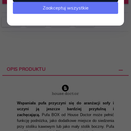
Zaakceptuj wszystkie
OPIS PRODUKTU
Wspaniała pufa przyczyni się do aranżacji sofy i
uczyni ją jeszcze bardziej przytulną i
zachęcającą.
Pufa BOX od House Doctor może pełnić
funkcję podnóżka, jako dodatkowe miejsce do siedzenia
przy stoliku kawowym lub jako mały stolik boczny. Pufa