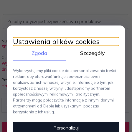
Zasoby dotyczące bezpieczeństwa i produktów
Ustawienia plików cookies
Numer Katalogowy:
Gwarancja:
SF0132
24 miesiące
Zgoda
Szczegóły
Czas Wysyłki:
Koszt wysyłki:
Wysyłamy w Ciągu 10 do 21
Wysyłka gratis!
dni
Wykorzystujemy pliki cookie do spersonalizowania treści i
reklam, aby oferować funkcje społecznościowe i
Producent:
analizować ruch w naszej witrynie. Informacje o tym, jak
House Doctor
korzystasz z naszej witryny, udostępniamy partnerom
społecznościowym, reklamowym i analitycznym.
Partnerzy mogą połączyć te informacje z innymi danymi
otrzymanymi od Ciebie lub uzyskanymi podczas
korzystania z ich usług.
Personalizuj
DODAJ DO KOSZYKA