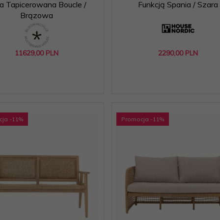
a Tapicerowana Boucle /
Funkcją Spania / Szara
Brązowa
11629,
00
PLN
2290,
00
PLN
cja
-11
%
Promocja
-11
%