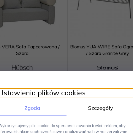
 VERA Sofa Tapcerowana /
Blomus YUA WIRE Sofa Ogr
Szara
/ Szara Granite Grey
4990,
00
PLN
3499,
00
PLN
Ustawienia plików cookies
Zgoda
Szczegóły
cja
-11
%
Promocja
-11
%
Wykorzystujemy pliki cookie do spersonalizowania treści i reklam, aby
oferować funkcje społecznościowe i analizować ruch w naszej witrynie.