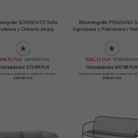
mingville SORRENTO Sofa
Bloomingville PENZANO S
rodowa z Drewna Akacji
Ogrodowa z Polirattanu / Nat
206,
31
PLN
2479,00 PLN
5161,
11
PLN
5799,00 PL
szczędzasz 272.69 PLN
Oszczędzasz 637.89 PLN
sza cena produktu z ostatnich 30 dni:
Najniższa cena produktu z ostatnich 30
2479.00 PLN
5799.00 PLN