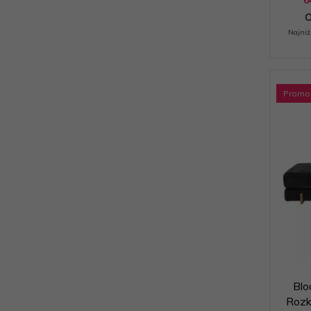
O
Najniż
Promo
Blo
Rozk