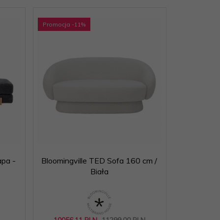
Promocja
-11
%
pa -
Bloomingville TED Sofa 160 cm /
Biała
N
10056,
11
PLN
11299,00 PLN