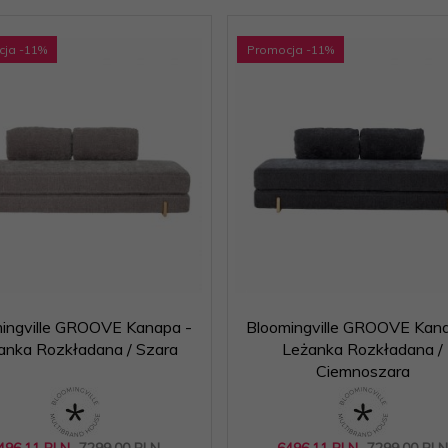
cja
-11
%
Promocja
-11
%
ingville GROOVE Kanapa -
Bloomingville GROOVE Kana
anka Rozkładana / Szara
Leżanka Rozkładana /
Ciemnoszara
496,
11
PLN
7299,00 PLN
6496,
11
PLN
7299,00 PL