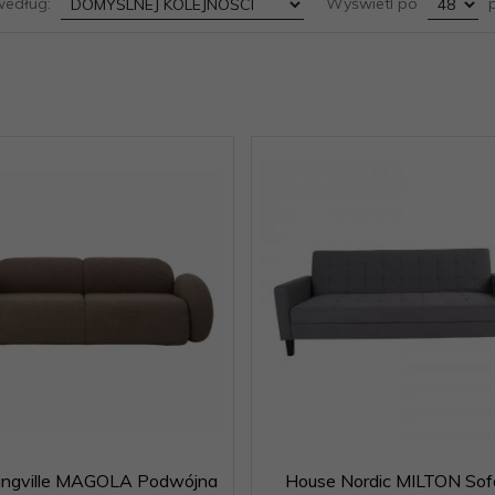
sort
pop
według:
Wyświetl po
p
ingville MAGOLA Podwójna
House Nordic MILTON Sof