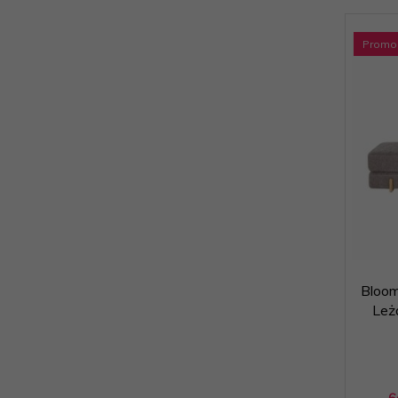
Promo
Bloom
Leż
6