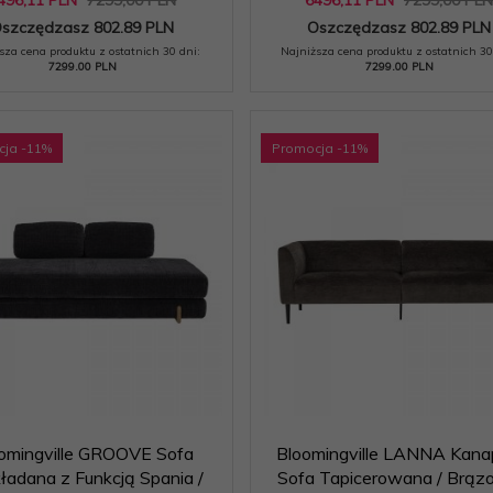
szczędzasz 802.89 PLN
Oszczędzasz 802.89 PLN
sza cena produktu z ostatnich 30 dni:
Najniższa cena produktu z ostatnich 30
7299.00 PLN
7299.00 PLN
cja
-11
%
Promocja
-11
%
omingville GROOVE Sofa
Bloomingville LANNA Kana
ładana z Funkcją Spania /
Sofa Tapicerowana / Brą