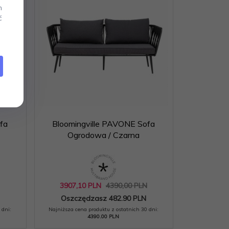
m
ć
fa
Bloomingville PAVONE Sofa
Ogrodowa / Czarna
N
3907,
10
PLN
4390,00 PLN
Oszczędzasz 482.90 PLN
 dni:
Najniższa cena produktu z ostatnich 30 dni:
4390.00 PLN