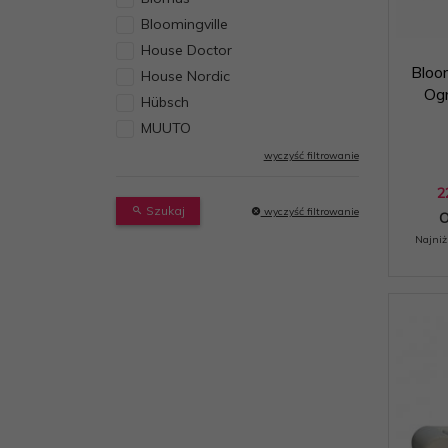
Bloomingville
House Doctor
Bloo
House Nordic
Og
Hübsch
MUUTO
wyczyść filtrowanie
2
Szukaj
wyczyść filtrowanie
O
Najniż