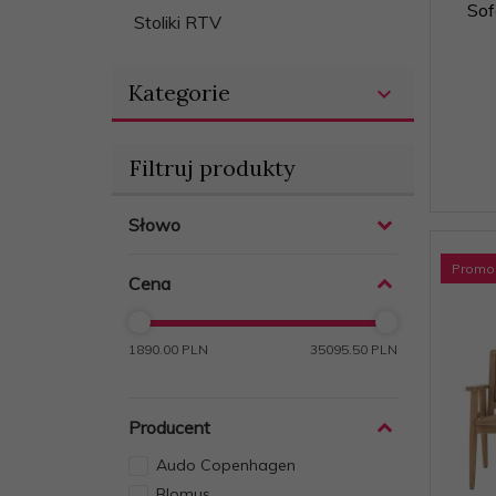
Sof
Stoliki RTV
Kategorie
Filtruj produkty
Słowo
Promo
Cena
1890.00 PLN
35095.50 PLN
Producent
Audo Copenhagen
Blomus