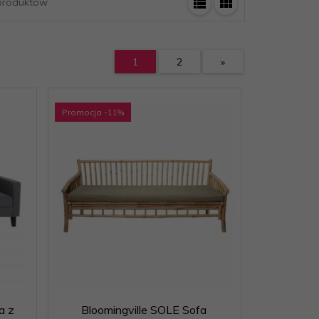
roduktów
1
2
»
Promocja
-11
%
a z
Bloomingville SOLE Sofa