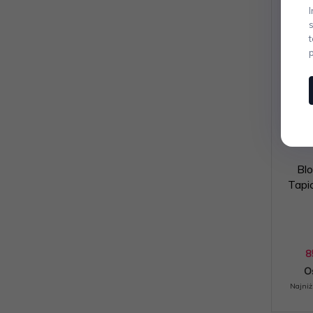
Bl
Tapi
8
O
Najniż