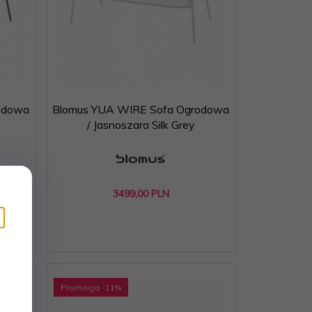
odowa
Blomus YUA WIRE Sofa Ogrodowa
/ Jasnoszara Silk Grey
3499,
00
PLN
Promocja
-11
%