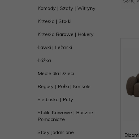
Sortuj 
.pl
Komody | Szafy | Witryny
Krzesła | Stołki
Krzesła Barowe | Hokery
Ławki | Leżanki
Łóżka
Meble dla Dzieci
Regały | Półki | Konsole
Siedziska | Pufy
Stoliki Kawowe | Boczne |
Pomocnicze
Stoły Jadalniane
Bloom