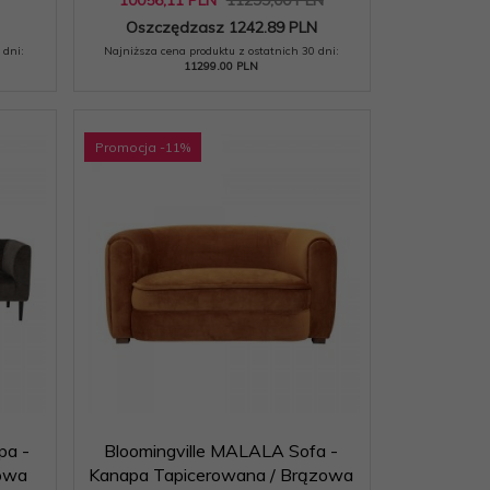
Oszczędzasz 1242.89 PLN
 dni:
Najniższa cena produktu z ostatnich 30 dni:
11299.00 PLN
Promocja
-11
%
pa -
Bloomingville MALALA Sofa -
zowa
Kanapa Tapicerowana / Brązowa