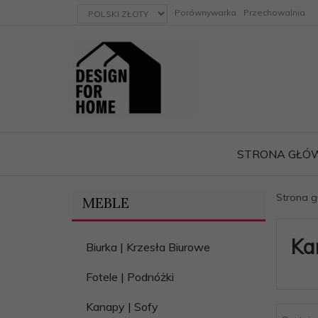
currency_h
Porównywarka
Przechowalnia
STRONA GŁÓ
Strona 
MEBLE
ację
Ka
Biurka | Krzesła Biurowe
Fotele | Podnóżki
Kanapy | Sofy