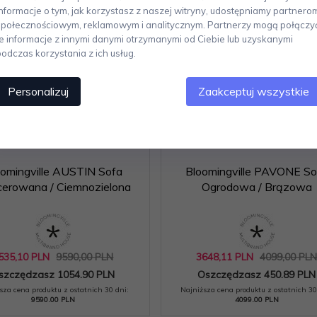
Informacje o tym, jak korzystasz z naszej witryny, udostępniamy partnero
społecznościowym, reklamowym i analitycznym. Partnerzy mogą połączy
te informacje z innymi danymi otrzymanymi od Ciebie lub uzyskanymi
podczas korzystania z ich usług.
Personalizuj
Zaakceptuj wszystkie
oomingville AUSTIN Sofa
Bloomingville PAVONE So
cerowana / Ciemnozielona
Ogrodowa / Brązowa
535,
10
PLN
9590,00 PLN
3648,
11
PLN
4099,00 PL
szczędzasz 1054.90 PLN
Oszczędzasz 450.89 PLN
sza cena produktu z ostatnich 30 dni:
Najniższa cena produktu z ostatnich 30
9590.00 PLN
4099.00 PLN