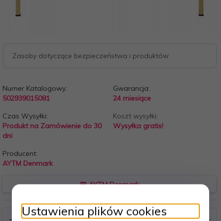
Zasoby dotyczące bezpieczeństwa i produktów
Numer Katalogowy:
Gwarancja:
502939015081
24 miesiące
Czas Wysyłki:
Koszt wysyłki:
Produkt na Zamówienie do 30
Wysyłka gratis!
dni
Producent:
AYTM Denmark
AYTM Denmark
Ustawienia plików cookies