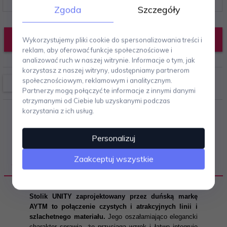
Zgoda
Szczegóły
DODAJ DO KOSZYKA
Wykorzystujemy pliki cookie do spersonalizowania treści i
reklam, aby oferować funkcje społecznościowe i
analizować ruch w naszej witrynie. Informacje o tym, jak
korzystasz z naszej witryny, udostępniamy partnerom
społecznościowym, reklamowym i analitycznym.
Partnerzy mogą połączyć te informacje z innymi danymi
otrzymanymi od Ciebie lub uzyskanymi podczas
korzystania z ich usług.
Personalizuj
Zaakceptuj wszystkie
OPIS PRODUKTU
Stolik UNITY zaprojektowany przez duńską markę
AYTM to połączenie czystych i atrakcyjnych linii i
szlachetnego materiału.
Jego oszałamiająco elegancki
charakter sprawia, że przyciąga wzrok i łatwo integruje