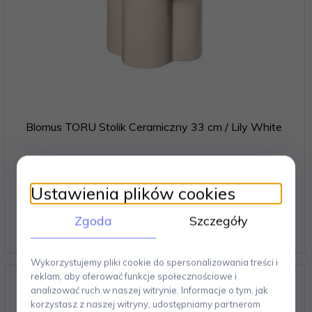
Blomus TORU Stolik Ceramiczny 33 cm / Lily White
Ustawienia plików cookies
897,
00
PLN
Zgoda
Szczegóły
Wykorzystujemy pliki cookie do spersonalizowania treści i
reklam, aby oferować funkcje społecznościowe i
analizować ruch w naszej witrynie. Informacje o tym, jak
korzystasz z naszej witryny, udostępniamy partnerom