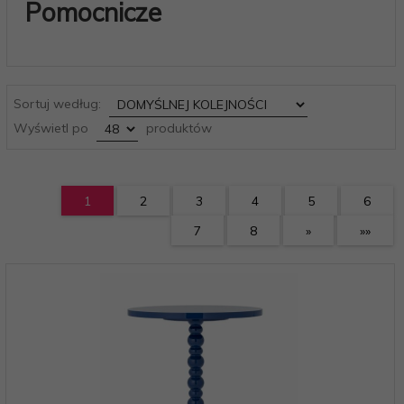
Pomocnicze
sort
Sortuj według:
pop
Wyświetl po
produktów
1
2
3
4
5
6
7
8
»
»»