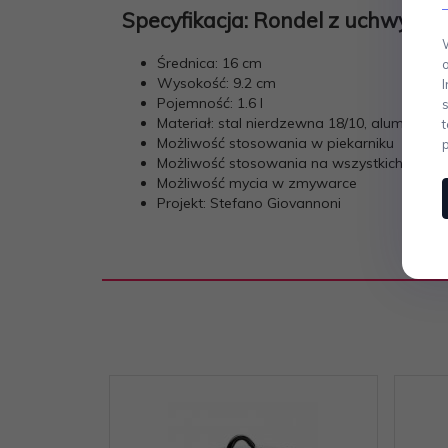
Specyfikacja: Rondel z uchwytem
Średnica: 16 cm
Wysokość: 9.2 cm
Pojemność: 1.6 l
Materiał: stal nierdzewna 18/10, aluminium 
Możliwość stosowania w piekarniku
Możliwość stosowania na wszystkich rodzaj
Możliwość mycia w zmywarce
Projekt: Stefano Giovannoni