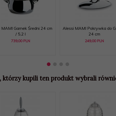
i MAMI Garnek Średni 24 cm
Alessi MAMI Pokrywka do G
/ 5,2 l
24 cm
739,
00
PLN
249,
00
PLN
, którzy kupili ten produkt wybrali równie