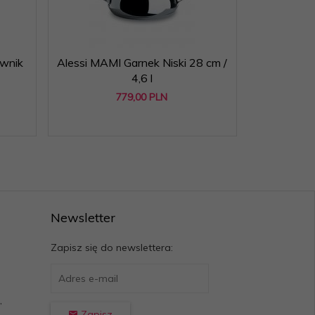
ownik
Alessi MAMI Garnek Niski 28 cm /
Alessi MAM
4,6 l
779,
00
PLN
Newsletter
Zapisz się do newslettera:
,
Zapisz