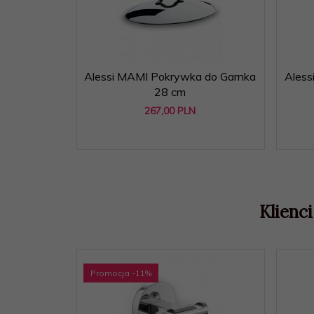
Alessi MAMI Pokrywka do Garnka
Aless
28 cm
267,
00
PLN
Klienci
Promocja
-11
%