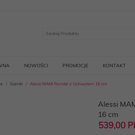
WNA
NOWOŚCI
PROMOCJE
KONTAKT
ie
Garnki
Alessi MAMI Rondel z Uchwytem 16 cm
Alessi MA
16 cm
539,
00
P