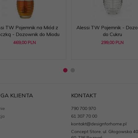
ssi TW Pojemnik na Miód z
Alessi TW Pojemnik - Doz
czką - Dozownik do Miodu
do Cukru
469,
00
PLN
299,
00
PLN
GA KLIENTA
KONTAKT
ie
790 700 970
cja
61 307 70 00
kontakt@designforhome.pl
Concept Store, ul. Głogowska 40
60-736 Poznań