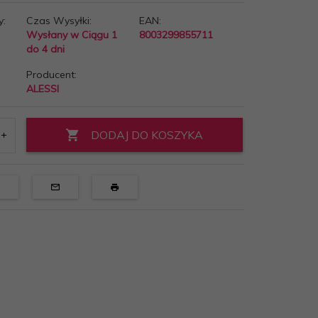
y:
Czas Wysyłki:
EAN:
Wysłany w Ciągu 1
8003299855711
do 4 dni
Producent:
ALESSI
DODAJ DO KOSZYKA