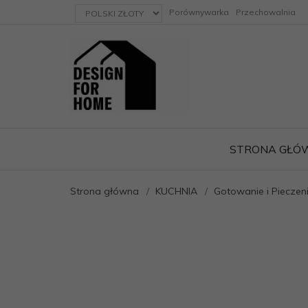
currency_h
Porównywarka
Przechowalnia
STRONA GŁÓ
Strona główna
KUCHNIA
Gotowanie i Pieczen
ację