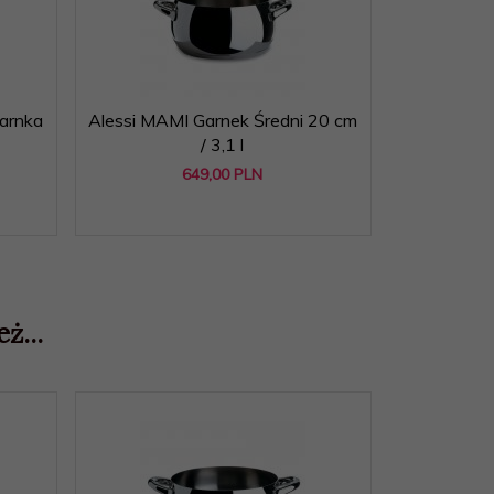
arnka
Alessi MAMI Garnek Średni 20 cm
Alessi MAM
/ 3,1 l
649,
00
PLN
ż...