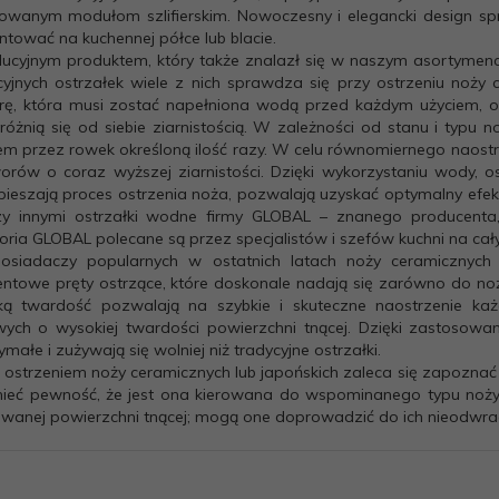
wanym modułom szlifierskim. Nowoczesny i elegancki design spra
ntować na kuchennej półce lub blacie.
ucyjnym produktem, który także znalazł się w naszym asortymenci
cyjnych ostrzałek wiele z nich sprawdza się przy ostrzeniu noż
ę, która musi zostać napełniona wodą przed każdym użyciem, ora
 różnią się od siebie ziarnistością. W zależności od stanu i typu 
em przez rowek określoną ilość razy. W celu równomiernego naostrz
orów o coraz wyższej ziarnistości. Dzięki wykorzystaniu wody, os
pieszają proces ostrzenia noża, pozwalają uzyskać optymalny efek
y innymi ostrzałki wodne firmy GLOBAL – znanego producenta,
oria GLOBAL polecane są przez specjalistów i szefów kuchni na cał
osiadaczy popularnych w ostatnich latach noży ceramicznych 
ntowe pręty ostrzące, które doskonale nadają się zarówno do noż
ą twardość pozwalają na szybkie i skuteczne naostrzenie ka
wych o wysokiej twardości powierzchni tnącej. Dzięki zastosow
małe i zużywają się wolniej niż tradycyjne ostrzałki.
 ostrzeniem noży ceramicznych lub japońskich zaleca się zapoznać z
ieć pewność, że jest ona kierowana do wspominanego typu noży.
wanej powierzchni tnącej; mogą one doprowadzić do ich nieodwra