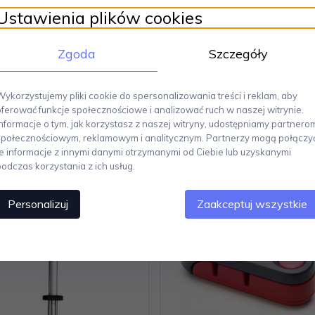
-TIG by Stelton SLIDE-IT
Chroma TYPE 301 Cerami
Ustawienia plików cookies
Ostrzałka do Noży
Kamień do Ostrzenia Noży
Zgoda
Szczegóły
168,
00
PLN
220,
00
PLN
Wykorzystujemy pliki cookie do spersonalizowania treści i reklam, aby
oferować funkcje społecznościowe i analizować ruch w naszej witrynie.
Informacje o tym, jak korzystasz z naszej witryny, udostępniamy partnero
społecznościowym, reklamowym i analitycznym. Partnerzy mogą połączy
te informacje z innymi danymi otrzymanymi od Ciebie lub uzyskanymi
podczas korzystania z ich usług.
Personalizuj
Zaakceptuj wszystkie