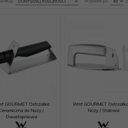
sort
pop
według:
Wyświetl po
p
f GOURMET Ostrzałka
Wmf GOURMET Ostrzałka
Ceramiczna do Noży /
Noży / Stalowa
Dwustopniowa