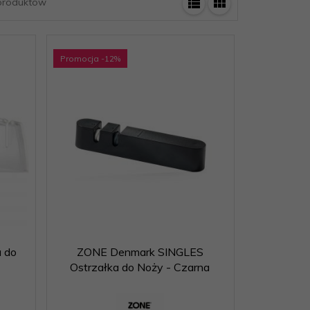
roduktów
Promocja
-12
%
 do
ZONE Denmark SINGLES
Ostrzałka do Noży - Czarna