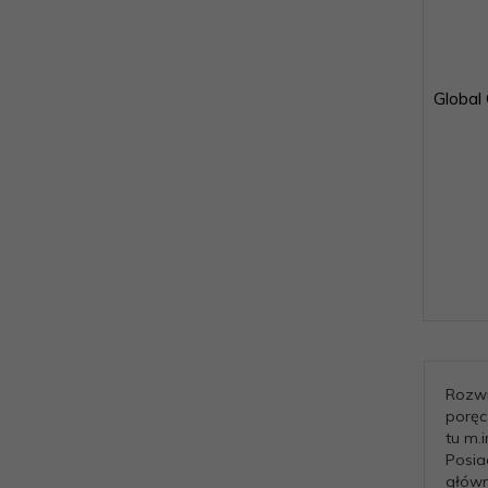
Global
Rozwi
poręc
tu m.i
Posia
główn