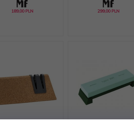
189,
00
PLN
299,
00
PLN