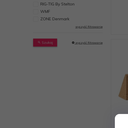
RIG-TIG By Stelton
WMF
ZONE Denmark
wyczyść filtrowanie
Szukaj
wyczyść filtrowanie