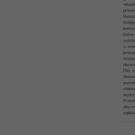
wbudo
preze
Rewol
trady
komor
które
ostrz
z otw
przys
międz
akces
Dla p
diame
wysok
stalo
wytrzy
Przed
aby m
ząbko