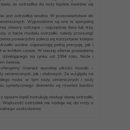
wia, że ostrzałka do noży będzie świetnie się
e, jest ostrzałka wodna. W przeciwieństwie do
y ceramicznych. Wyposażone są one w specjalną
z otwory ostrzące – najczęściej dwa lub trzy,
noża, a także modelu ostrzałki, należy przesunąć
enia powierzchni zaleca się korzystanie kolejno
trzałki wodne zapewniają pełną precyzję, jak i
t w krótkim czasie. W naszej ofercie posiadamy
 działającego na rynku od 1954 roku. Noże i
ym świecie.
oferujemy również wysokiej jakości musaki –
y ceramicznych, jak i stalowych. Ze względu na
żdego noża, w tym noży ceramicznych i noży
aniu syntetycznego diamentu są również bardzo
 opisem bądź instrukcją obsługi danej ostrzałki,
 Większość ostrzałek nie nadaje się do noży o
calnego uszkodzenia.