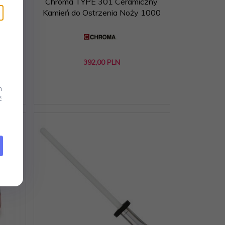
czny
Chroma TYPE 301 Ceramiczny
 800
Kamień do Ostrzenia Noży 1000
392,
00
PLN
m
ć