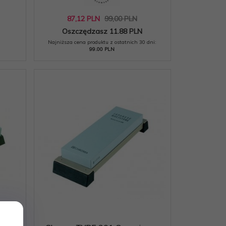
87,
12
PLN
99,00 PLN
Oszczędzasz 11.88 PLN
Najniższa cena produktu z ostatnich 30 dni:
99.00 PLN