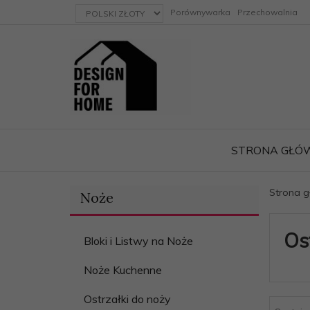
currency_h
Porównywarka
Przechowalnia
STRONA GŁÓ
Strona 
Noże
ację
Os
Bloki i Listwy na Noże
Noże Kuchenne
Ostrzałki do noży