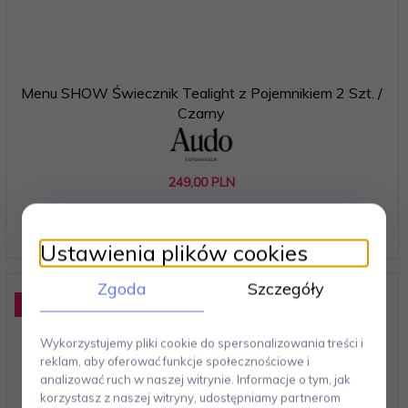
Menu SHOW Świecznik Tealight z Pojemnikiem 2 Szt. /
Czarny
249,
00
PLN
Ustawienia plików cookies
Zgoda
Szczegóły
Promocja
-20
%
Wykorzystujemy pliki cookie do spersonalizowania treści i
reklam, aby oferować funkcje społecznościowe i
analizować ruch w naszej witrynie. Informacje o tym, jak
korzystasz z naszej witryny, udostępniamy partnerom