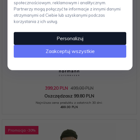
społecznościowym, reklamowym i analitycznym.
Partnerzy mogą połączyć te informacje z innymi danymi
otrzymanymi od Ciebie lub uzyskanymi podczas
korzystania z ich usług.
Personalizuj
Zaakceptuj wszystkie
Normann Copenhagen SALON Organizer - Drewniana
Okrągła Taca Dekoracyjna 40 cm / Rdzawa
399,
20
PLN
499,00 PLN
Oszczędzasz 99.80 PLN
Najniższa cena produktu z ostatnich 30 dni:
499.00 PLN
Promocja
-30
%