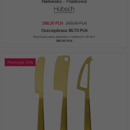
Niebiesko - Piaskowa
188,
30
PLN
269,00 PLN
Oszczędzasz 80.70 PLN
Najniższa cena produktu z ostatnich 30 dni:
269.00 PLN
Promocja
-21
%