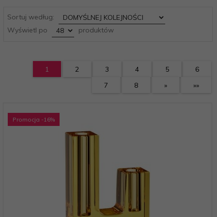
sort
Sortuj według:
pop
Wyświetl po
produktów
1
2
3
4
5
6
7
8
»
»»
Promocja
-16
%