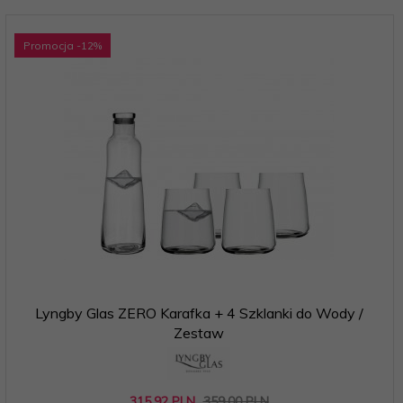
Promocja
-12
%
Lyngby Glas ZERO Karafka + 4 Szklanki do Wody /
Zestaw
315,
92
PLN
359,00 PLN