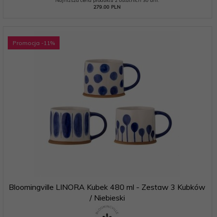
Najniższa cena produktu z ostatnich 30 dni:
279.00 PLN
Promocja
-11
%
Bloomingville LINORA Kubek 480 ml - Zestaw 3 Kubków
/ Niebieski