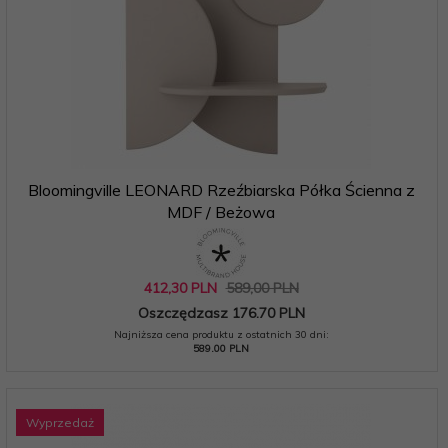
Bloomingville LEONARD Rzeźbiarska Półka Ścienna z
MDF / Beżowa
412,
30
PLN
589,00 PLN
Oszczędzasz 176.70 PLN
Najniższa cena produktu z ostatnich 30 dni:
589.00 PLN
Wyprzedaż