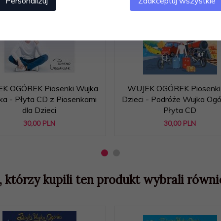
Personalizuj
Zaakceptuj wszystkie
K OGÓREK Piosenki Wujka
WUJEK OGÓREK Piosenki 
ka - Płyta CD z Piosenkami
Dzieci - Podróże Wujka Ogó
dla Dzieci
Płyta CD
30,
00
PLN
30,
00
PLN
, którzy kupili ten produkt wybrali równie