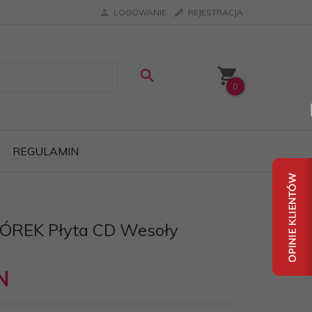
LOGOWANIE
REJESTRACJA
0
REGULAMIN
REK Płyta CD Wesoły
d
N