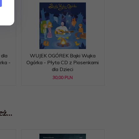
dla
WUJEK OGÓREK Bajki Wujka
Przemo Ur
rka -
Ogórka - Płyta CD z Piosenkami
z M
dla Dzieci
30,
00
PLN
ż...