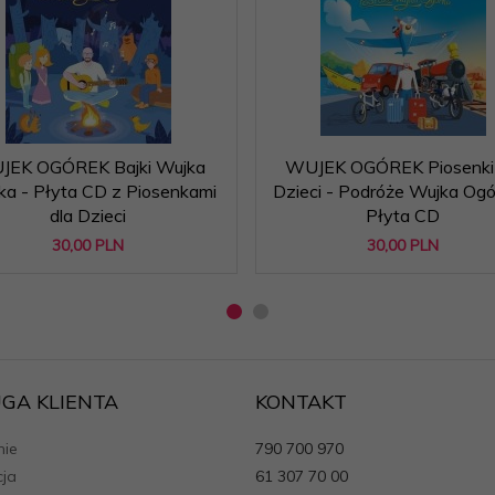
EK OGÓREK Bajki Wujka
WUJEK OGÓREK Piosenki 
ka - Płyta CD z Piosenkami
Dzieci - Podróże Wujka Ogó
dla Dzieci
Płyta CD
30,
00
PLN
30,
00
PLN
GA KLIENTA
KONTAKT
ie
790 700 970
cja
61 307 70 00