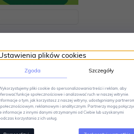
Ustawienia plików cookies
Zgoda
Szczegóły
esoły Mrówkojad - CD
 oczy 5. Makaronowy Król 2020
Wykorzystujemy pliki cookie do spersonalizowania treści i reklam, aby
oferować funkcje społecznościowe i analizować ruch w naszej witrynie.
Informacje o tym, jak korzystasz z naszej witryny, udostępniamy partnero
społecznościowym, reklamowym i analitycznym. Partnerzy mogą połączy
te informacje z innymi danymi otrzymanymi od Ciebie lub uzyskanymi
Polecamy
podczas korzystania z ich usług.