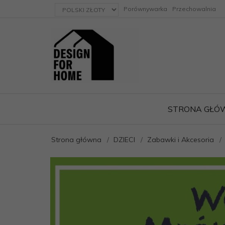
currency_h
Porównywarka
Przechowalnia
STRONA GŁÓ
Strona główna
DZIECI
Zabawki i Akcesoria
ację