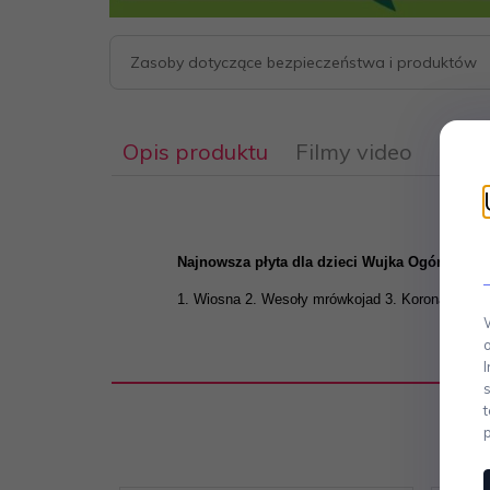
Zasoby dotyczące bezpieczeństwa i produktów
Opis produktu
Filmy video
Najnowsza płyta dla dzieci Wujka Ogórka - W
1. Wiosna 2. Wesoły mrówkojad 3. Korona 4. Jej