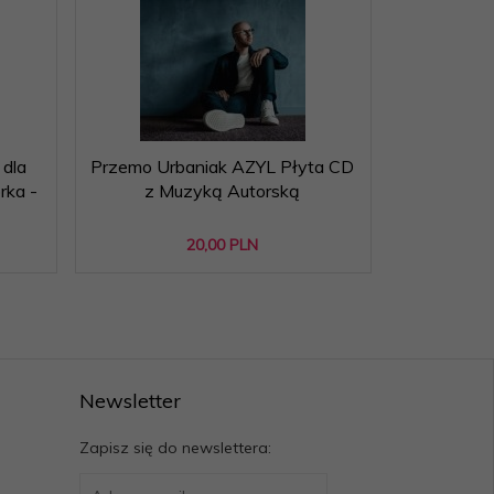
dla
Przemo Urbaniak AZYL Płyta CD
WUJEK OG
rka -
z Muzyką Autorską
Dzieci 
20,
00
PLN
Newsletter
Zapisz się do newslettera: