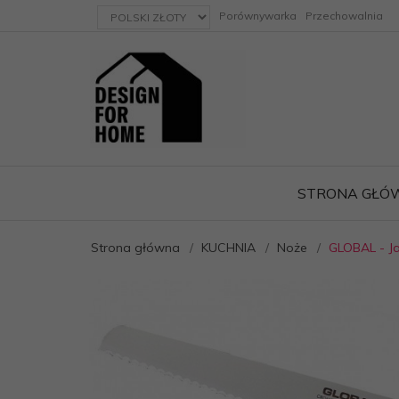
currency_h
Porównywarka
Przechowalnia
STRONA GŁÓ
Strona główna
KUCHNIA
Noże
GLOBAL - J
ację