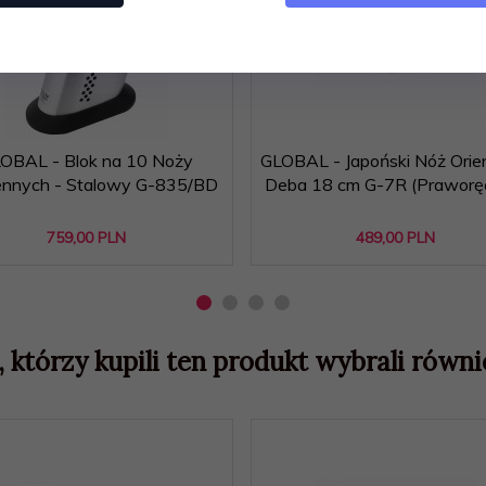
OBAL - Blok na 10 Noży
GLOBAL - Japoński Nóż Orie
nnych - Stalowy G-835/BD
Deba 18 cm G-7R (Praworę
759,
00
PLN
489,
00
PLN
, którzy kupili ten produkt wybrali równie