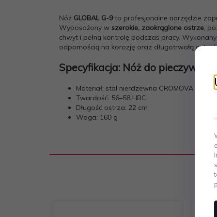
Nóż
GLOBAL G-9
to profesjonalne narzędzie za
Wyposażony w
szerokie, zaokrąglone ostrze
, p
chwyt i pełną kontrolę podczas pracy. Wykonany 
odpornością na korozję oraz długotrwałą ostrośc
Specyfikacja: Nóż do pieczywa 
Materiał: stal nierdzewna CROMOVA 18 (1
Twardość: 56–58 HRC
Długość ostrza: 22 cm
Waga: 160 g