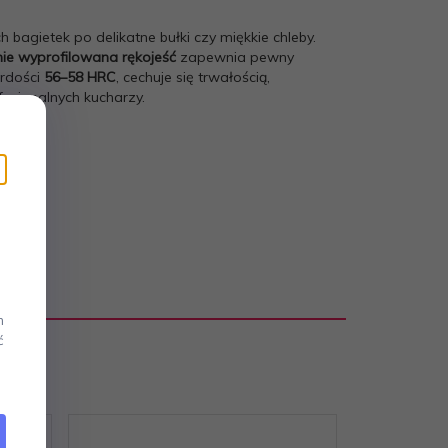
h bagietek po delikatne bułki czy miękkie chleby.
ie wyprofilowana rękojeść
zapewnia pewny
rdości
56–58 HRC
, cechuje się trwałością,
esjonalnych kucharzy.
m
ć