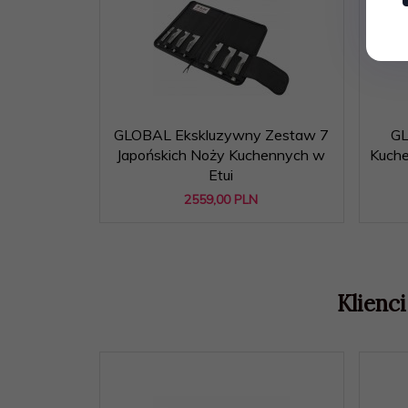
GLOBAL Ekskluzywny Zestaw 7
GL
Japońskich Noży Kuchennych w
Kuche
Etui
2559,
00
PLN
Klienci