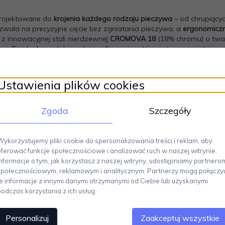
projektowane do
krojenia każdego rodzaju pieczywa
– od chrupiącyc
ozwala na precyzyjne cięcie bez zgniatania pieczywa, a
ergonomiczn
z innowacyjnej stali nierdzewnej
CROMOVA 18
(18% chromu) o twa
ią. To idealny wybór zarówno dla pasjonatów gotowania, jak i prof
GLOBAL G-9
Ustawienia plików cookies
8% chromu)
Zgoda
Szczegóły
Wykorzystujemy pliki cookie do spersonalizowania treści i reklam, aby
oferować funkcje społecznościowe i analizować ruch w naszej witrynie.
Informacje o tym, jak korzystasz z naszej witryny, udostępniamy partnero
społecznościowym, reklamowym i analitycznym. Partnerzy mogą połączy
Polecamy
te informacje z innymi danymi otrzymanymi od Ciebie lub uzyskanymi
podczas korzystania z ich usług.
Personalizuj
Zaakceptuj wszystkie