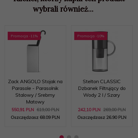
wybrali również...
Promocja
-11
%
Promocja
-10
%
Zack ANGOLO Stojak na
Stelton CLASSIC
Parasole - Parasolnik
Dzbanek Filtrujący do
Stalowy / Srebrny
Wody 2 l / Szary
Matowy
550,
91
PLN
619,00 PLN
242,
10
PLN
269,00 PLN
Oszczędzasz 68.09 PLN
Oszczędzasz 26.90 PLN