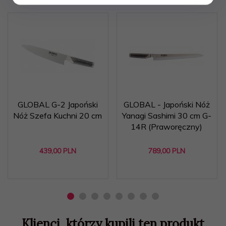
GLOBAL G-2 Japoński
GLOBAL - Japoński Nóż
Nóż Szefa Kuchni 20 cm
Yanagi Sashimi 30 cm G-
14R (Praworęczny)
439,
00
PLN
789,
00
PLN
Klienci, którzy kupili ten produkt