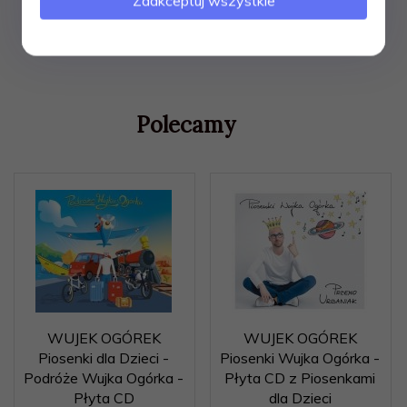
Zaakceptuj wszystkie
Polecamy
WUJEK OGÓREK
WUJEK OGÓREK
Piosenki dla Dzieci -
Piosenki Wujka Ogórka -
Podróże Wujka Ogórka -
Płyta CD z Piosenkami
Płyta CD
dla Dzieci