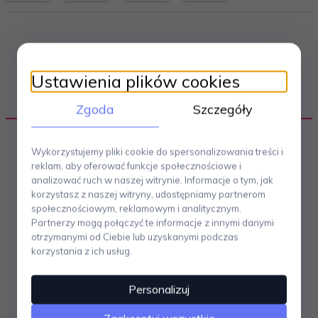
Ustawienia plików cookies
OPIS PRODUKTU
Zgoda
Szczegóły
Melodyjne, mądre, autorskie piosenki
Wykorzystujemy pliki cookie do spersonalizowania treści i
poznańskiego artysty jakim jest Przemo
reklam, aby oferować funkcje społecznościowe i
Urbaniak.
analizować ruch w naszej witrynie. Informacje o tym, jak
Akustyczne brzmienia przesycone są emocjami i
korzystasz z naszej witryny, udostępniamy partnerom
historiami, w których niejeden odnajdzie siebie.
społecznościowym, reklamowym i analitycznym.
1. Liście i piach
Partnerzy mogą połączyć te informacje z innymi danymi
2. Ty i ja
otrzymanymi od Ciebie lub uzyskanymi podczas
3. Szukam sprawdzam
korzystania z ich usług.
4. Pusty tron
5. Miecz
Personalizuj
6. Świr
7. Azyl