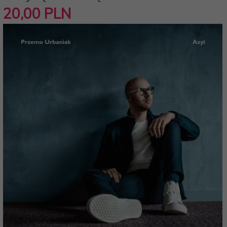
20,
00
PLN