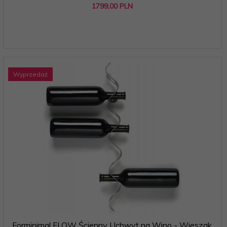
1799,
00
PLN
Wyprzedaż
Forminimal FLOW Ścienny Uchwyt na Wino - Wieszak