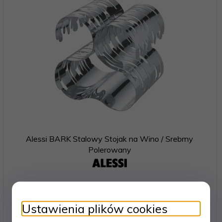
Alessi BARK Stalowy Stojak na Wino / Srebrny
Polerowany
859,
00
PLN
Ustawienia plików cookies