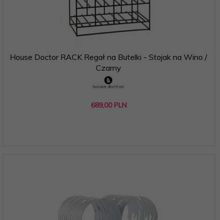
House Doctor RACK Regał na Butelki - Stojak na Wino /
Czarny
689,
00
PLN